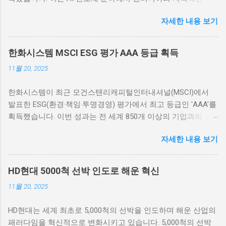
세를 입증하는 중요한 성과로 평가됩니다. 이번 실적 발표는 AI
자세한 내용 보기
기술의 발전과 그에 따른 엔비디아의 시장 지배력을 강조하는
계기가 되었습니다. 엔비디아, 3분기 매출 성장률 폭발적 증가
엔비디아의 2023 회계연도 3분기 실적은 매출의 폭발적인 성장
한화시스템 MSCI ESG 평가 AAA 등급 획득
을 보여주었습니다. 엔비디아는 이번 분기 동안 약 30억 달러 이
11월 20, 2025
상의 매출을 기록하였으며, 이는 이전 분기 대비 70% 이상 증가
한 수치입니다. 특히 AI 및 데이터센터 수요의 급증이 이러한 성
한화시스템이 최근 모건스탠리캐피털인터내셔널(MSCI)에서
장을 이끌었습니다. AI와 머신러닝 기술의 발전이 엔비디아의
발표한 ESG(환경·책임·투명경영) 평가에서 최고 등급인 'AAA'를
GPU(Graphics Processing Unit) 수요를 크게 증가시켰고, 이는
획득했습니다. 이번 성과는 전 세계 850개 이상의 기업과의 경
매출 고속 성장을 이끄는 주요 요인으로 작용하고 있습니다. 회
쟁 속에서 달성된 것이며, 이는 지속 가능한 경영을 향한 한화시
사측은 “고성능 컴퓨팅 및 AI 기술로 인한 수요가 급증하고 있
자세한 내용 보기
스템의 헌신과 노력을 의미합니다. 이러한 최상위 등급은 투자
다”고 강조했습니다. 엔비디아의 강력한 성장세는 시장에서의
자들에게도 긍정적인 신호로 작용할 것입니다. 한화시스템의
지배력을 더욱 공고히 하고 있으며, 기술 분야에서 엔비디아의
지속가능한 경영방침 한화시스템이 이번 MSCI ESG 평가에서
입지를 더욱 확고하게 하고 있습니다. 실제로 엔비디아의 GPU
HD현대 5000척 선박 인도로 해운 혁신
'AAA'를 획득한 가장 큰 이유는 지속가능한 경영방침에 있습니
는 AI 학습 및 데이터 분석에 최적화되어 있어, 데이터센터와 클
11월 20, 2025
다. 회사는 환경 보호, 사회적 책임, 투명한 운영을 위한 명확한
라우드 서비스 제공업체에서의 채택이 빠르게 늘어나는 추세입
목표를 설정하고 이를 달성하기 위한 전략을 수립했습니다. 먼
니다. 이러한 강력한 매출 성장은 엔비디아가 AI 반도체 시장의
HD현대는 세계 최초로 5,000척의 선박을 인도하며 해운 산업의
저, 한화시스템은 환경적 측면에서 친환경 제품 개발과 에너지
대장주로 자리매김하는 데 큰 기여를 하고 있습니다. 기업들은
패러다임을 혁신적으로 변화시키고 있습니다. 5,000척의 선박
효율 향상에 주목하고 있습니다. 이를 통해 온실가스 배출을 줄