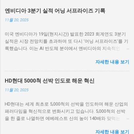
엔비디아 3분기 실적 어닝 서프라이즈 기록
11월 20, 2025
미국 엔비디아가 19일(현지시간) 발표한 2023 회계연도 3분기
실적은 시장 전망치를 초과하며 또 다시 '어닝 서프라이즈'를 기
록했습니다. 이는 AI 반도체 분야에서 엔비디아의 지속적인 강
세를 입증하는 중요한 성과로 평가됩니다. 이번 실적 발표는 AI
자세한 내용 보기
기술의 발전과 그에 따른 엔비디아의 시장 지배력을 강조하는
계기가 되었습니다. 엔비디아, 3분기 매출 성장률 폭발적 증가
엔비디아의 2023 회계연도 3분기 실적은 매출의 폭발적인 성장
HD현대 5000척 선박 인도로 해운 혁신
을 보여주었습니다. 엔비디아는 이번 분기 동안 약 30억 달러 이
11월 20, 2025
상의 매출을 기록하였으며, 이는 이전 분기 대비 70% 이상 증가
한 수치입니다. 특히 AI 및 데이터센터 수요의 급증이 이러한 성
HD현대는 세계 최초로 5,000척의 선박을 인도하며 해운 산업의
장을 이끌었습니다. AI와 머신러닝 기술의 발전이 엔비디아의
패러다임을 혁신적으로 변화시키고 있습니다. 5,000척의 선박
GPU(Graphics Processing Unit) 수요를 크게 증가시켰고, 이는
을 한 줄로 나열하면 에베레스트 산의 높이 140배와 맞먹는 길
매출 고속 성장을 이끄는 주요 요인으로 작용하고 있습니다. 회
이로, 이는 규모의 경이로움을 보여주는 사례입니다. 최신예 군
사측은 “고성능 컴퓨팅 및 AI 기술로 인한 수요가 급증하고 있
자세한 내용 보기
함에서 대형 상선에 이르기까지 다양한 선박을 통해 HD현대는